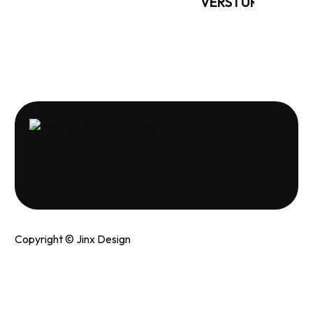
leave
this
field
empty.
Copyright © Jinx Design